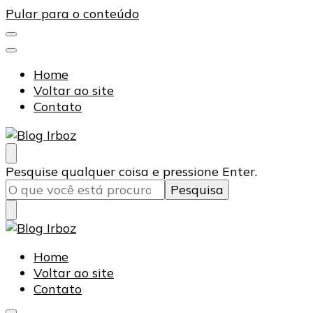
Pular para o conteúdo
Home
Voltar ao site
Contato
Blog Irboz
Blog de Lubrificação Industrial
Procurando
Pesquise qualquer coisa e pressione Enter.
algo?
Blog Irboz
Blog de Lubrificação Industrial
Home
Voltar ao site
Contato