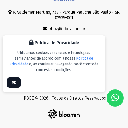
R. Valdemar Martins, 735 - Parque Peruche São Paulo - SP,
02535-001
irboz@irboz.com.br
(11) 3858-8030
Política de Privacidade
(11) 3965-8747
Utilizamos cookies essenciais e tecnologias
semelhantes de acordo com a nossa
Política de
(11) 91247-4991
Privacidade
e, ao continuar navegando, você concorda
com estas condições.
OK
IRBOZ © 2026 - Todos os Direitos Reservados