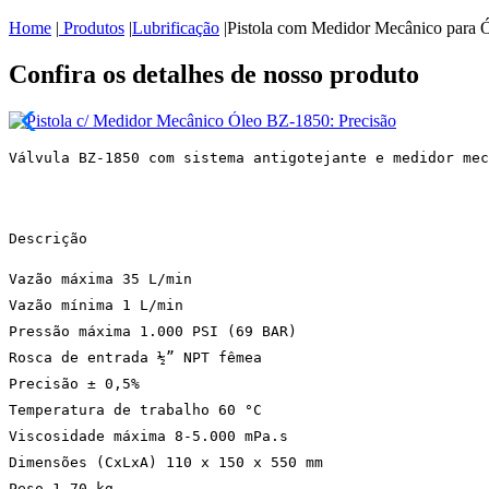
Home
|
Produtos
|
Lubrificação
|
Pistola com Medidor Mecânico para 
Confira os detalhes de nosso produto
Válvula BZ-1850 com sistema antigotejante e medidor mec
Descrição
Vazão máxima 35 L/min
Vazão mínima 1 L/min
Pressão máxima 1.000 PSI (69 BAR)
Rosca de entrada ½” NPT fêmea
Precisão ± 0,5%
Temperatura de trabalho 60 °C
Viscosidade máxima 8-5.000 mPa.s
Dimensões (CxLxA) 110 x 150 x 550 mm
Peso 1,70 kg