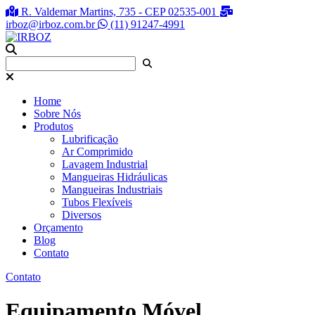
R. Valdemar Martins, 735 - CEP 02535-001
irboz@irboz.com.br
(11) 91247-4991
Home
Sobre Nós
Produtos
Lubrificação
Ar Comprimido
Lavagem Industrial
Mangueiras Hidráulicas
Mangueiras Industriais
Tubos Flexíveis
Diversos
Orçamento
Blog
Contato
Contato
Equipamento Móvel