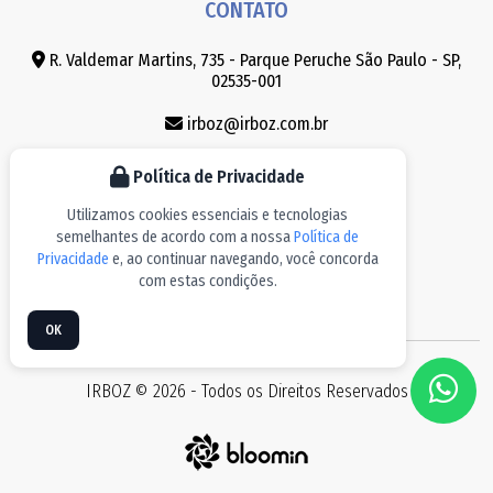
CONTATO
R. Valdemar Martins, 735 - Parque Peruche São Paulo - SP,
02535-001
irboz@irboz.com.br
(11) 3858-8030
Política de Privacidade
(11) 3965-8747
Utilizamos cookies essenciais e tecnologias
semelhantes de acordo com a nossa
Política de
(11) 91247-4991
Privacidade
e, ao continuar navegando, você concorda
com estas condições.
OK
IRBOZ © 2026 - Todos os Direitos Reservados