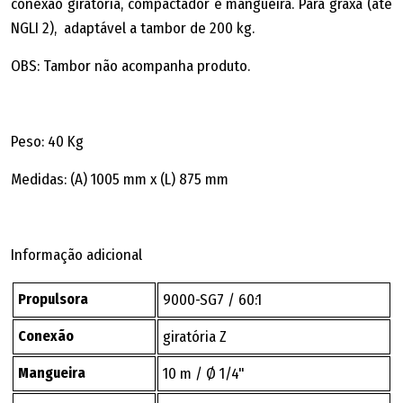
conexão giratória, compactador e mangueira. Para graxa (até
NGLI 2), adaptável a tambor de 200 kg.
OBS: Tambor não acompanha produto.
Peso: 40 Kg
Medidas: (A) 1005 mm x (L) 875 mm
Informação adicional
Propulsora
9000-SG7 / 60:1
Conexão
giratória Z
Mangueira
10 m / Ø 1/4"