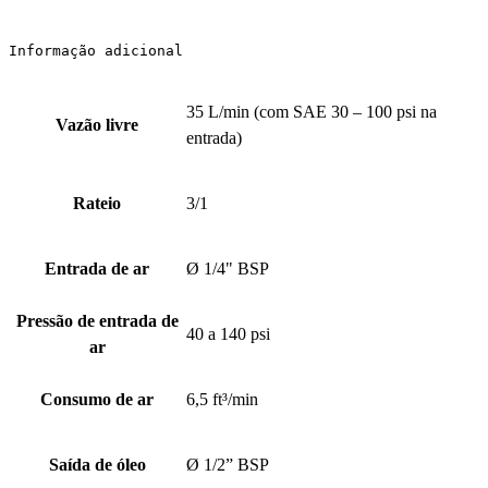
Informação adicional
35 L/min (com SAE 30 – 100 psi na
Vazão livre
entrada)
Rateio
3/1
Entrada de ar
Ø 1/4" BSP
Pressão de entrada de
40 a 140 psi
ar
Consumo de ar
6,5 ft³/min
Saída de óleo
Ø 1/2” BSP