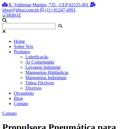
R. Valdemar Martins, 735 - CEP 02535-001
irboz@irboz.com.br
(11) 91247-4991
Home
Sobre Nós
Produtos
Lubrificação
Ar Comprimido
Lavagem Industrial
Mangueiras Hidráulicas
Mangueiras Industriais
Tubos Flexíveis
Diversos
Orçamento
Blog
Contato
Contato
Propulsora Pneumática para