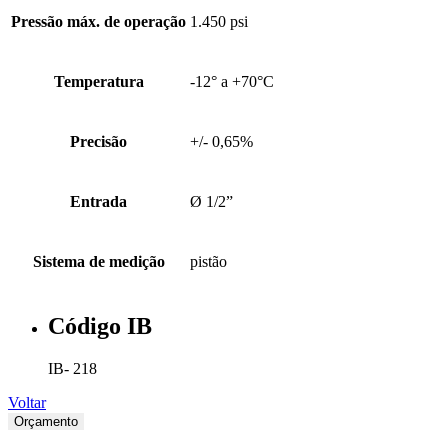
Pressão máx. de operação
1.450 psi
Temperatura
-12° a +70°C
Precisão
+/- 0,65%
Entrada
Ø 1/2”
Sistema de medição
pistão
Código IB
IB- 218
Voltar
Orçamento