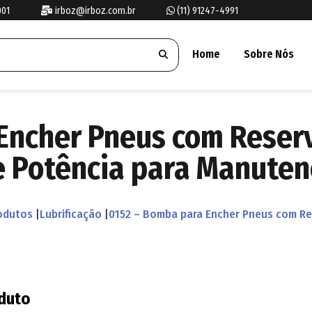
001
irboz@irboz.com.br
(11) 91247-4991
Home
Sobre Nós
ncher Pneus com Reserv
e Potência para Manute
odutos
|
Lubrificação
|
0152 – Bomba para Encher Pneus com Re
oduto