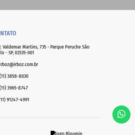
NTATO
. Valdemar Martins, 735 - Parque Peruche São
lo - SP, 02535-001
irboz@irboz.com.br
(11) 3858-8030
(11) 3965-8747
11) 91247-4991