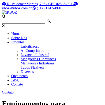
R. Valdemar Martins, 735 - CEP 02535-001
irboz@irboz.com.br
(11) 91247-4991
Home
Sobre Nós
Produtos
Lubrificação
Ar Comprimido
Lavagem Industrial
Mangueiras Hidráulicas
Mangueiras Industriais
Tubos Flexíveis
Diversos
Orçamento
Blog
Contato
Contato
Equipamentos para