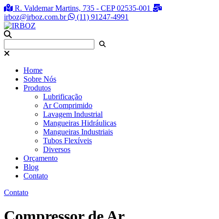
R. Valdemar Martins, 735 - CEP 02535-001
irboz@irboz.com.br
(11) 91247-4991
Home
Sobre Nós
Produtos
Lubrificação
Ar Comprimido
Lavagem Industrial
Mangueiras Hidráulicas
Mangueiras Industriais
Tubos Flexíveis
Diversos
Orçamento
Blog
Contato
Contato
Compressor de Ar