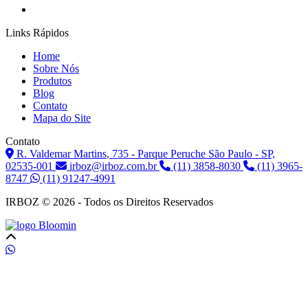
Links Rápidos
Home
Sobre Nós
Produtos
Blog
Contato
Mapa do Site
Contato
R. Valdemar Martins, 735 - Parque Peruche São Paulo - SP,
02535-001
irboz@irboz.com.br
(11) 3858-8030
(11) 3965-
8747
(11) 91247-4991
IRBOZ © 2026 - Todos os Direitos Reservados