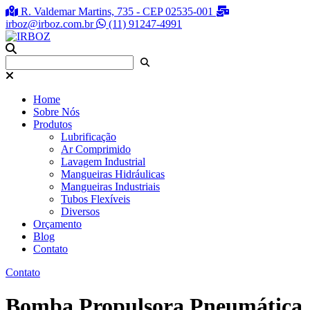
R. Valdemar Martins, 735 - CEP 02535-001
irboz@irboz.com.br
(11) 91247-4991
Home
Sobre Nós
Produtos
Lubrificação
Ar Comprimido
Lavagem Industrial
Mangueiras Hidráulicas
Mangueiras Industriais
Tubos Flexíveis
Diversos
Orçamento
Blog
Contato
Contato
Bomba Propulsora Pneumática