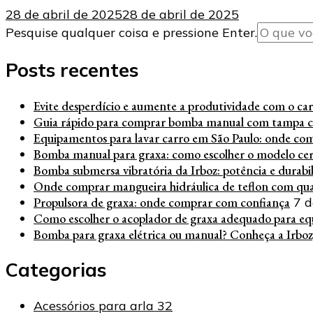
28 de abril de 2025
28 de abril de 2025
Procurando
Pesquise qualquer coisa e pressione Enter.
algo?
Posts recentes
Evite desperdício e aumente a produtividade com o carre
Guia rápido para comprar bomba manual com tampa c
Equipamentos para lavar carro em São Paulo: onde co
Bomba manual para graxa: como escolher o modelo cert
Bomba submersa vibratória da Irboz: potência e durabi
Onde comprar mangueira hidráulica de teflon com qua
Propulsora de graxa: onde comprar com confiança
7 d
Como escolher o acoplador de graxa adequado para eq
Bomba para graxa elétrica ou manual? Conheça a Irboz
Categorias
Acessórios para arla 32