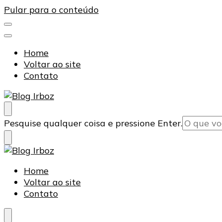
Pular para o conteúdo
Home
Voltar ao site
Contato
Blog Irboz
Blog de Lubrificação Industrial
Procurando
Pesquise qualquer coisa e pressione Enter.
algo?
Blog de Lubrificação Industrial
Home
Voltar ao site
Blog Irboz
Contato