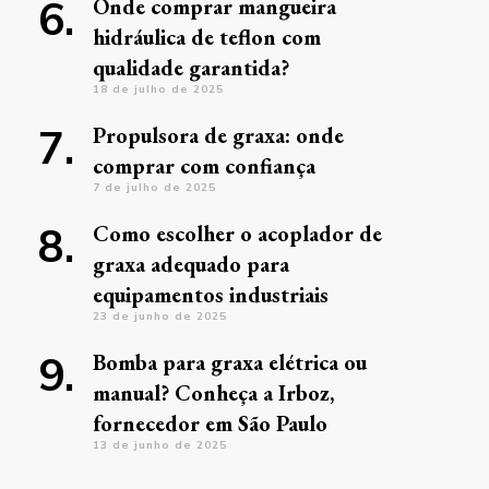
Onde comprar mangueira
hidráulica de teflon com
qualidade garantida?
18 de julho de 2025
Propulsora de graxa: onde
comprar com confiança
7 de julho de 2025
Como escolher o acoplador de
graxa adequado para
equipamentos industriais
23 de junho de 2025
Bomba para graxa elétrica ou
manual? Conheça a Irboz,
fornecedor em São Paulo
13 de junho de 2025