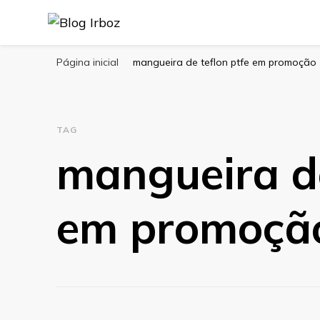
Blog Irboz
Blog de Lubrificação Industrial
Página inicial
mangueira de teflon ptfe em promoção
TAG
mangueira de
em promoçã