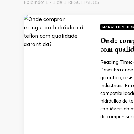
Exibindo: 1 - 1 de 1 RESULTADOS
MANGUEIRA HID
Onde compr
com qualid
Reading Time:
Descubra onde 
garantida, resi
industriais. Em
compatibilidad
hidráulica de 
confiáveis do m
de compressor 